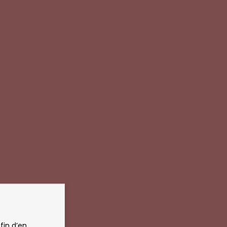
fin d’en