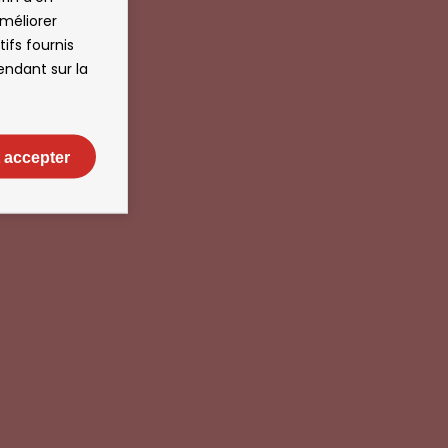
améliorer
ifs fournis
ndant sur la
 accepter