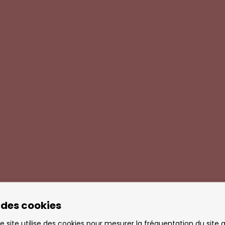
e site utilise des cookies pour mesurer la fréquentation du site a